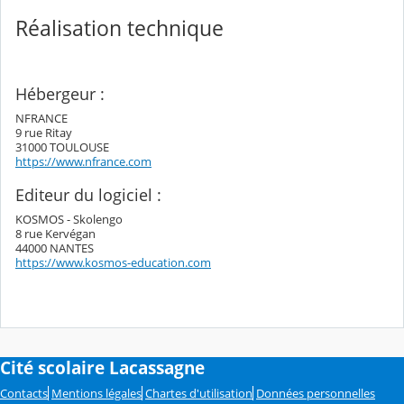
Réalisation technique
Hébergeur :
NFRANCE
9 rue Ritay
31000 TOULOUSE
https://www.nfrance.com
Editeur du logiciel :
KOSMOS - Skolengo
8 rue Kervégan
44000 NANTES
https://www.kosmos-education.com
Cité scolaire Lacassagne
Contacts
Mentions légales
Chartes d'utilisation
Données personnelles