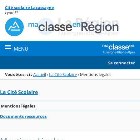
Panneau de gestion des cookies
Cité scolaire Lacassagne
Menu de la rubrique
Contenu
Lyon 3°
MENU
Se connecter
Vous êtes ici :
Accueil
›
La Cité Scolaire
›
Mentions légales
La Cité Scolaire
Mentions légales
Documents ressources