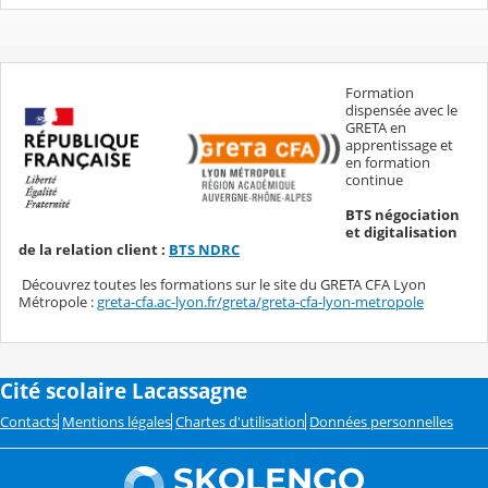
Formation
dispensée avec le
GRETA en
apprentissage et
en formation
continue
BTS négociation
et digitalisation
de la relation client :
BTS NDRC
Découvrez toutes les formations sur le site du GRETA CFA Lyon
Métropole :
greta-cfa.ac-lyon.fr/greta/greta-cfa-lyon-metropole
Cité scolaire Lacassagne
Contacts
Mentions légales
Chartes d'utilisation
Données personnelles