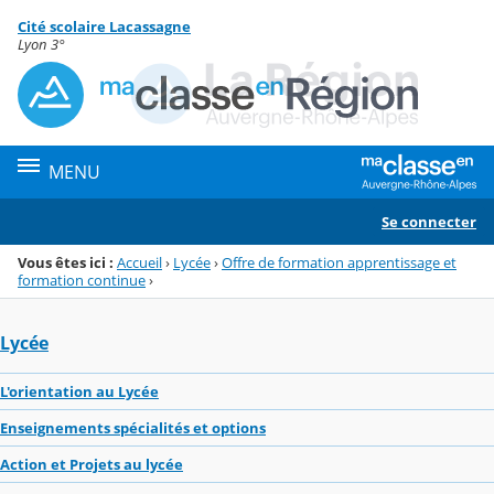
Panneau de gestion des cookies
Cité scolaire Lacassagne
Menu de la rubrique
Contenu
Lyon 3°
MENU
Se connecter
Vous êtes ici :
Accueil
›
Lycée
›
Offre de formation apprentissage et
formation continue
›
Lycée
L'orientation au Lycée
Enseignements spécialités et options
Action et Projets au lycée