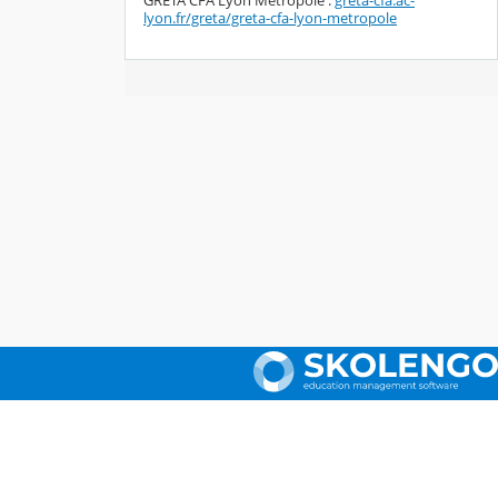
GRETA CFA Lyon Métropole :
greta-cfa.ac-
lyon.fr/greta/greta-cfa-lyon-metropole