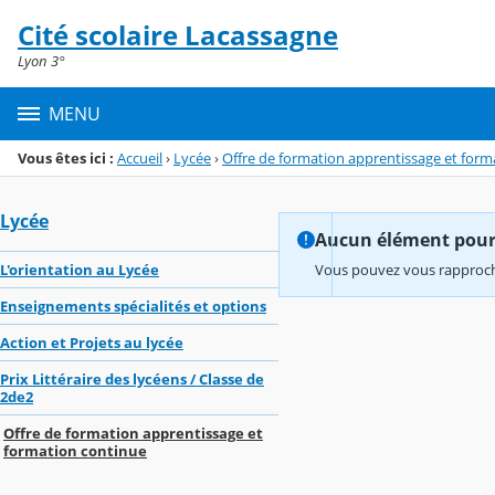
Panneau de gestion des cookies
Cité scolaire Lacassagne
Menu de la rubrique
Contenu
Lyon 3°
MENU
Vous êtes ici :
Accueil
›
Lycée
›
Offre de formation apprentissage et form
Lycée
Aucun élément pour l
L'orientation au Lycée
Vous pouvez vous rapproche
Enseignements spécialités et options
Action et Projets au lycée
Prix Littéraire des lycéens / Classe de
2de2
Offre de formation apprentissage et
formation continue