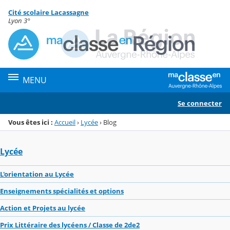
Panneau de gestion des cookies
Cité scolaire Lacassagne
Menu de la rubrique
Contenu
Lyon 3°
MENU
Se connecter
Vous êtes ici :
Accueil
›
Lycée
›
Blog
Lycée
L'orientation au Lycée
Enseignements spécialités et options
Action et Projets au lycée
Prix Littéraire des lycéens / Classe de 2de2