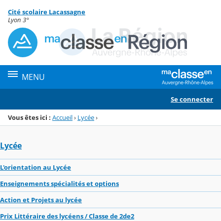
Panneau de gestion des cookies
Cité scolaire Lacassagne
Menu de la rubrique
Contenu
Lyon 3°
MENU
Se connecter
Vous êtes ici :
Accueil
›
Lycée
›
Lycée
L'orientation au Lycée
Enseignements spécialités et options
Action et Projets au lycée
Prix Littéraire des lycéens / Classe de 2de2