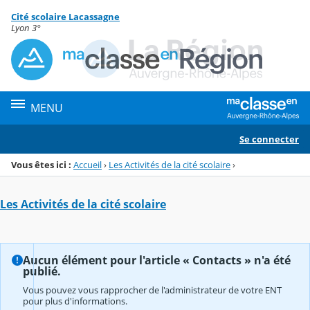
Panneau de gestion des cookies
Cité scolaire Lacassagne
Menu de la rubrique
Contenu
Lyon 3°
MENU
Se connecter
Vous êtes ici :
Accueil
›
Les Activités de la cité scolaire
›
Les Activités de la cité scolaire
Aucun élément pour l'article « Contacts » n'a été
publié.
Vous pouvez vous rapprocher de l'administrateur de votre ENT
pour plus d'informations.