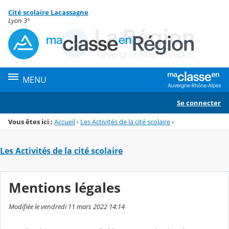
Panneau de gestion des cookies
Cité scolaire Lacassagne
Menu de la rubrique
Contenu
Lyon 3°
MENU
Se connecter
Vous êtes ici :
Accueil
›
Les Activités de la cité scolaire
›
Les Activités de la cité scolaire
Mentions légales
Modifiée le vendredi 11 mars 2022 14:14