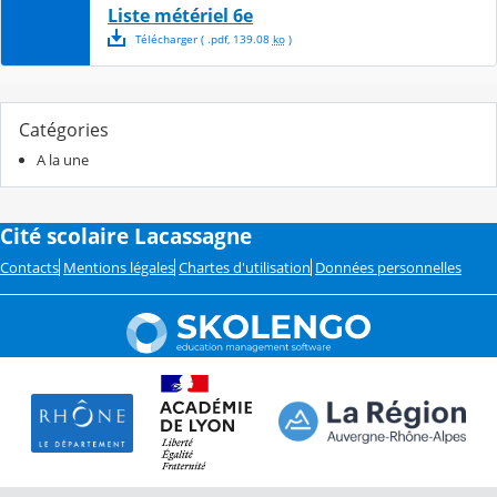
Liste métériel 6e
Télécharger
( .
pdf
,
139.08
ko
)
Catégories
A la une
Cité scolaire Lacassagne
Contacts
Mentions légales
Chartes d'utilisation
Données personnelles