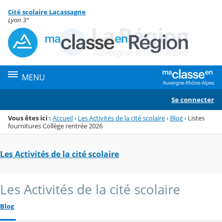
Panneau de gestion des cookies
Cité scolaire Lacassagne
Menu de la rubrique
Contenu
Lyon 3°
MENU
Se connecter
Vous êtes ici :
Accueil
›
Les Activités de la cité scolaire
›
Blog
›
Listes
fournitures Collège rentrée 2026
Les Activités de la cité scolaire
Les Activités de la cité scolaire
Blog