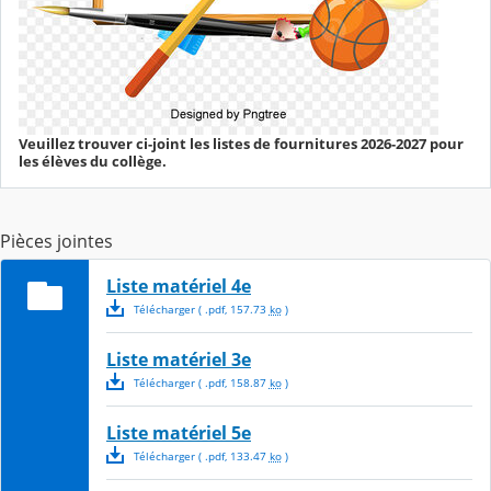
Veuillez trouver ci-joint les listes de fournitures 2026-2027 pour
les élèves du collège.
Pièces jointes
Liste matériel 4e
Télécharger
( .
pdf
,
157.73
ko
)
Liste matériel 3e
Télécharger
( .
pdf
,
158.87
ko
)
Liste matériel 5e
Télécharger
( .
pdf
,
133.47
ko
)