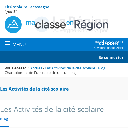
Panneau de gestion des cookies
Cité scolaire Lacassagne
Menu de la rubrique
Contenu
Lyon 3°
MENU
Se connecter
Vous êtes ici :
Accueil
›
Les Activités de la cité scolaire
›
Blog
›
Championnat de France de circuit training
Les Activités de la cité scolaire
Les Activités de la cité scolaire
Blog