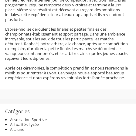
Le mercredi est le dernier jour de compétition, avec trois matchs au
programme. L’équipe remporte deux victoires et termine à la 21ᵉ
place. Même si ce résultat est décevant au regard des ambitions
initiales, cette expérience leur a beaucoup appris et ils reviendront
plus forts.
L’après-midi se déroulent les finales et petites finales des
championnats établissement et sport partagé. Dans une ambiance
incroyable, sous les yeux de tous les participants, les matchs
débutent. Raphaël, notre arbitre, a la chance, après une compétition
exemplaire, d’arbitrer la petite finale. Les matchs se déroulent, les
vainqueurs sont annoncés, et les arbitres ainsi que les jeunes coachs
reçoivent leurs diplômes.
Après ces cérémonies, la compétition prend fin et nous reprenons le
minibus pour rentrer à Lyon. Ce voyage nous a apporté beaucoup
d’expérience et nous espérons revenir plus forts l’année prochaine.
Catégories
Association Sportive
Actualités Lycée
A la une