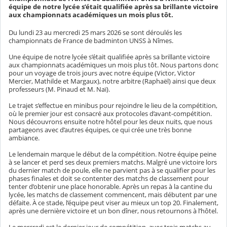
équipe de notre lycée s’était qualifiée après sa brillante victoire
aux championnats académiques un mois plus tôt.
Du lundi 23 au mercredi 25 mars 2026 se sont déroulés les
championnats de France de badminton UNSS à Nîmes.
Une équipe de notre lycée s’était qualifiée après sa brillante victoire
aux championnats académiques un mois plus tôt. Nous partons donc
pour un voyage de trois jours avec notre équipe (Victor, Victor
Mercier, Mathilde et Margaux), notre arbitre (Raphaël) ainsi que deux
professeurs (M. Pinaud et M. Naï).
Le trajet s’effectue en minibus pour rejoindre le lieu de la compétition,
où le premier jour est consacré aux protocoles d’avant-compétition.
Nous découvrons ensuite notre hôtel pour les deux nuits, que nous
partageons avec d’autres équipes, ce qui crée une très bonne
ambiance.
Le lendemain marque le début de la compétition. Notre équipe peine
à se lancer et perd ses deux premiers matchs. Malgré une victoire lors
du dernier match de poule, elle ne parvient pas à se qualifier pour les
phases finales et doit se contenter des matchs de classement pour
tenter d’obtenir une place honorable. Après un repas à la cantine du
lycée, les matchs de classement commencent, mais débutent par une
défaite. À ce stade, l’équipe peut viser au mieux un top 20. Finalement,
après une dernière victoire et un bon dîner, nous retournons à l’hôtel.