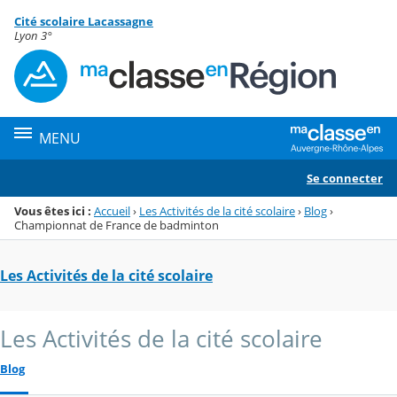
Panneau de gestion des cookies
Cité scolaire Lacassagne
Menu de la rubrique
Contenu
Lyon 3°
MENU
Se connecter
Vous êtes ici :
Accueil
›
Les Activités de la cité scolaire
›
Blog
›
Championnat de France de badminton
Les Activités de la cité scolaire
Les Activités de la cité scolaire
Blog