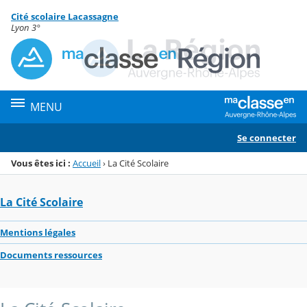
Panneau de gestion des cookies
Cité scolaire Lacassagne
Menu de la rubrique
Contenu
Lyon 3°
MENU
Se connecter
Vous êtes ici :
Accueil
›
La Cité Scolaire
La Cité Scolaire
Mentions légales
Documents ressources