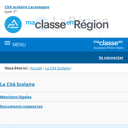
Panneau de gestion des cookies
Cité scolaire Lacassagne
Menu de la rubrique
Contenu
Lyon 3°
MENU
Se connecter
Vous êtes ici :
Accueil
›
La Cité Scolaire
›
La Cité Scolaire
Mentions légales
Documents ressources