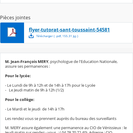
Pièces jointes
flyer-tutorat-sant-toussaint-54581
Télécharger
( .
pdf
,
155.31
ko
)
M. Jean-François MERY
, psychologue de l'Education Nationale,
assure ses permanences :
Pour le lycée:
- Le Lundi de 9h à 12h et de 14h à 17h pour le Lycée
- Le Jeudi matin de 9h à 12h (1/2)
Pour le collège:
- Le Mardi et le jeudi de 14h à 17h
Les rendez vous se prennent auprès du bureau des surveillants
M. MERY assure également une permanence au CIO de Vénissieux : le
Jeudi matin sur rendez - vous : ( 04.78.70.72.40). Adresse : CIO