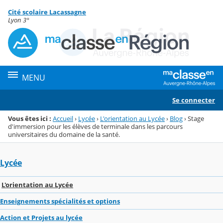
Panneau de gestion des cookies
Cité scolaire Lacassagne
Menu de la rubrique
Contenu
Lyon 3°
MENU
Se connecter
Vous êtes ici :
Accueil
›
Lycée
›
L'orientation au Lycée
›
Blog
›
Stage
d'immersion pour les élèves de terminale dans les parcours
universitaires du domaine de la santé.
Lycée
L'orientation au Lycée
Enseignements spécialités et options
Action et Projets au lycée