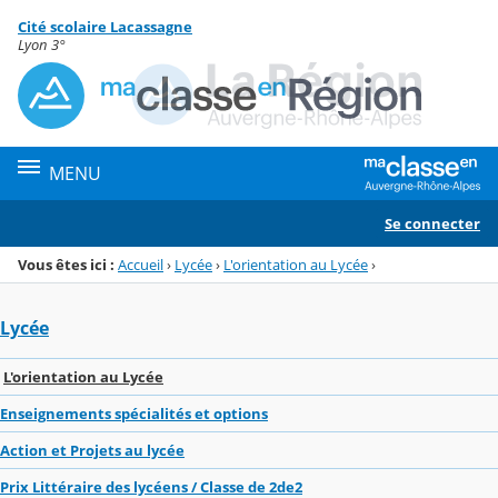
Panneau de gestion des cookies
Cité scolaire Lacassagne
Menu de la rubrique
Contenu
Lyon 3°
MENU
Se connecter
Vous êtes ici :
Accueil
›
Lycée
›
L'orientation au Lycée
›
Lycée
L'orientation au Lycée
Enseignements spécialités et options
Action et Projets au lycée
Prix Littéraire des lycéens / Classe de 2de2