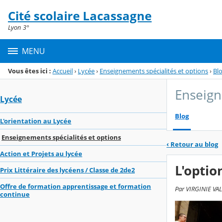
Panneau de gestion des cookies
Cité scolaire Lacassagne
Menu de la rubrique
Contenu
Lyon 3°
MENU
Vous êtes ici :
Accueil
›
Lycée
›
Enseignements spécialités et options
›
Bl
Enseign
Lycée
Blog
L'orientation au Lycée
Enseignements spécialités et options
‹
Retour au blog
Action et Projets au lycée
L'optio
Prix Littéraire des lycéens / Classe de 2de2
Offre de formation apprentissage et formation
Par VIRGINIE VAL
continue