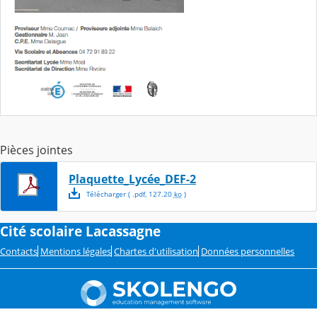
Pièces jointes
Plaquette_Lycée_DEF-2
Télécharger
( .
pdf
,
127.20
ko
)
Cité scolaire Lacassagne
Contacts
Mentions légales
Chartes d'utilisation
Données personnelles