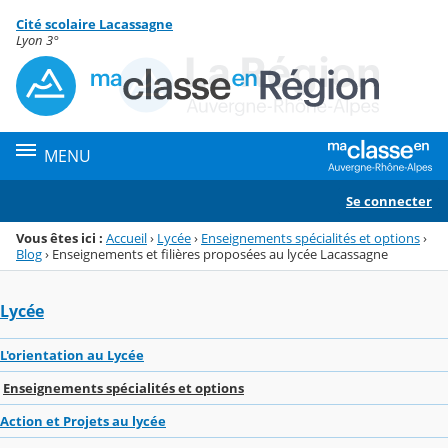
Panneau de gestion des cookies
Cité scolaire Lacassagne
Menu de la rubrique
Contenu
Lyon 3°
MENU
Se connecter
Vous êtes ici :
Accueil
›
Lycée
›
Enseignements spécialités et options
›
Blog
›
Enseignements et filières proposées au lycée Lacassagne
Lycée
L'orientation au Lycée
Enseignements spécialités et options
Action et Projets au lycée