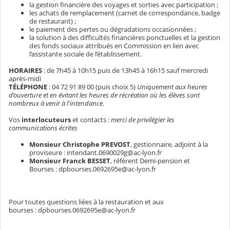
la gestion financière des voyages et sorties avec participation ;
les achats de remplacement (carnet de correspondance, badge
de restaurant) ;
le paiement des pertes ou dégradations occasionnées ;
la solution à des difficultés financières ponctuelles et la gestion
des fonds sociaux attribués en Commission en lien avec
l’assistante sociale de l’établissement.
HORAIRES
: de 7h45 à 10h15 puis de 13h45 à 16h15 sauf mercredi
après-midi
TÉLÉPHONE
: 04 72 91 89 00 (puis choix 5)
Uniquement aux heures
d’ouverture et en évitant les heures de récréation où les élèves sont
nombreux à venir à l'intendance.
Vos
interlocuteurs
et contacts :
merci de privilégier les
communications écrites
Monsieur Christophe PREVOST
, gestionnaire, adjoint à la
proviseure : intendant.0690029g@ac-lyon.fr
Monsieur Franck BESSET
, référent Demi-pension et
Bourses : dpbourses.0692695e@ac-lyon.fr
Pour toutes questions liées à la restauration et aux
bourses : dpbourses.0692695e@ac-lyon.fr