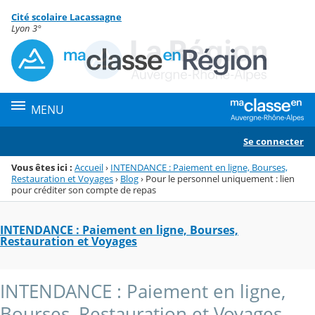
Panneau de gestion des cookies
Cité scolaire Lacassagne
Menu de la rubrique
Contenu
Lyon 3°
MENU
Se connecter
Vous êtes ici :
Accueil
›
INTENDANCE : Paiement en ligne, Bourses,
Restauration et Voyages
›
Blog
›
Pour le personnel uniquement : lien
pour créditer son compte de repas
INTENDANCE : Paiement en ligne, Bourses,
Restauration et Voyages
INTENDANCE : Paiement en ligne,
Bourses, Restauration et Voyages