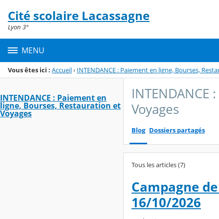
Panneau de gestion des cookies
Cité scolaire Lacassagne
Menu de la rubrique
Contenu
Lyon 3°
MENU
Vous êtes ici :
Accueil
›
INTENDANCE : Paiement en ligne, Bourses, Resta
INTENDANCE : P
INTENDANCE : Paiement en
ligne, Bourses, Restauration et
Voyages
Voyages
Blog
Dossiers partagés
Tous les articles (7)
Campagne de 
16/10/2026