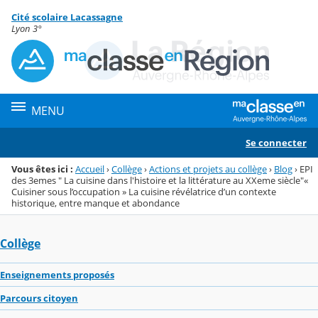
Panneau de gestion des cookies
Cité scolaire Lacassagne
Menu de la rubrique
Contenu
Lyon 3°
MENU
Se connecter
Vous êtes ici :
Accueil
›
Collège
›
Actions et projets au collège
›
Blog
›
EPI
des 3emes " La cuisine dans l'histoire et la littérature au XXeme siècle"«
Cuisiner sous l’occupation » La cuisine révélatrice d’un contexte
historique, entre manque et abondance
Collège
Enseignements proposés
Parcours citoyen