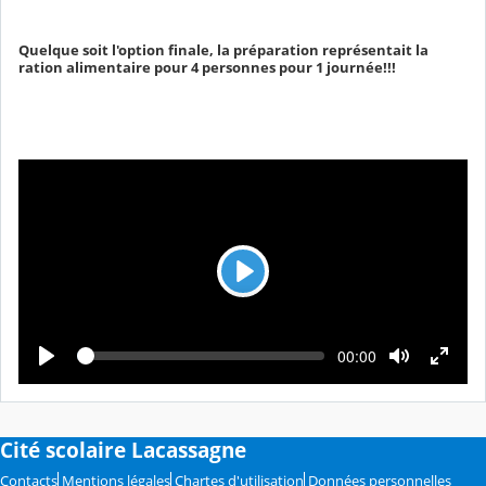
Quelque soit l'option finale, la préparation représentait la
ration alimentaire pour 4 personnes pour 1 journée!!!
L
e
c
L
T
00:00
t
e
e
c
m
u
t
p
u
r
s
r
é
e
e
Cité scolaire Lacassagne
c
o
u
Contacts
Mentions légales
Chartes d'utilisation
Données personnelles