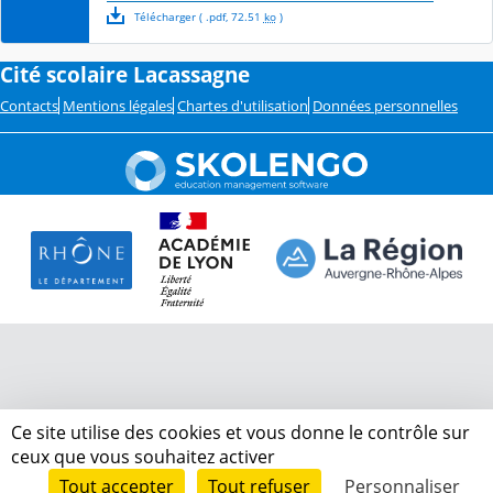
Télécharger
( .
pdf
,
72.51
ko
)
Cité scolaire Lacassagne
Contacts
Mentions légales
Chartes d'utilisation
Données personnelles
Ce site utilise des cookies et vous donne le contrôle sur
ceux que vous souhaitez activer
Tout accepter
Tout refuser
Personnaliser