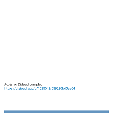
Accès au Didpad complet :
https://digipad.app/p/1038043/589230bd5aa04