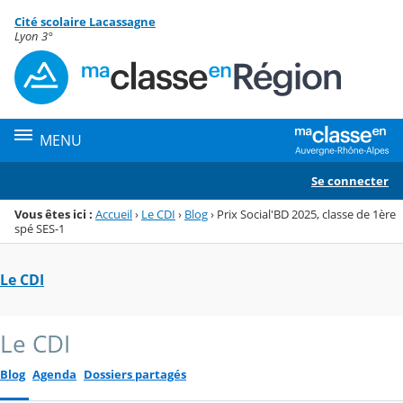
Panneau de gestion des cookies
Cité scolaire Lacassagne
Menu de la rubrique
Contenu
Lyon 3°
MENU
Se connecter
Vous êtes ici :
Accueil
›
Le CDI
›
Blog
›
Prix Social'BD 2025, classe de 1ère
spé SES-1
Le CDI
Le CDI
Blog
Agenda
Dossiers partagés