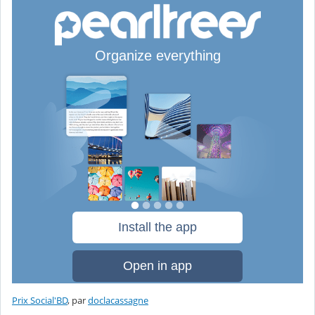
Prix Social'BD
, par
doclacassagne