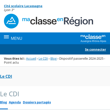
Panneau de gestion des cookies
Cité scolaire Lacassagne
Menu de la rubrique
Contenu
Lyon 3°
MENU
Se connecter
Vous êtes ici :
Accueil
›
Le CDI
›
Blog
›
Dispositif passerelle 2024-2025 -
Point actu
Le CDI
Le CDI
Blog
Agenda
Dossiers partagés