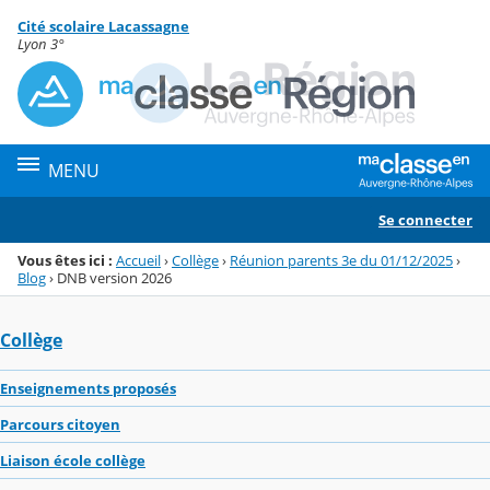
Panneau de gestion des cookies
Cité scolaire Lacassagne
Menu de la rubrique
Contenu
Lyon 3°
MENU
Se connecter
Vous êtes ici :
Accueil
›
Collège
›
Réunion parents 3e du 01/12/2025
›
Blog
›
DNB version 2026
Collège
Enseignements proposés
Parcours citoyen
Liaison école collège