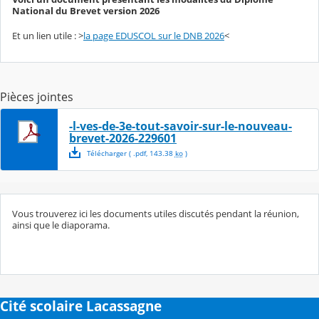
National du Brevet version 2026
Et un lien utile : >
la page EDUSCOL sur le DNB 2026
<
Pièces jointes
-l-ves-de-3e-tout-savoir-sur-le-nouveau-
brevet-2026-229601
Télécharger
( .
pdf
,
143.38
ko
)
Vous trouverez ici les documents utiles discutés pendant la réunion,
ainsi que le diaporama.
Cité scolaire Lacassagne